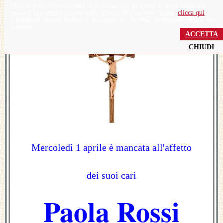
Questo sito utilizza cookie di profilazione, propri o di terze parti, per
inviarti la comunicazione sulla privacy. Per saperne di piu'
clicca qui
.
Chiudendo questo banner o cliccando su "Accetta" acconsenti all'uso dei
cookies.
ACCETTA
CHIUDI
Mercoledì 1 aprile è mancata all'affetto
dei suoi cari
Paola Rossi